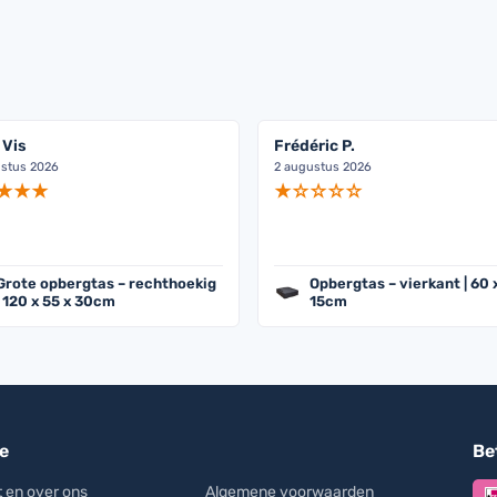
 Vis
Frédéric P.
stus 2026
2 augustus 2026
Grote opbergtas – rechthoekig
Opbergtas – vierkant | 60 
| 120 x 55 x 30cm
15cm
e
Bet
 en over ons
Algemene voorwaarden