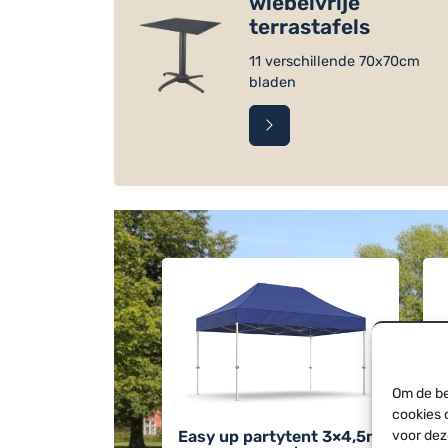
wiebelvrije
terrastafels
11 verschillende 70x70cm
bladen
Om de be
cookies 
voor dez
Easy up partytent 3×4,5m
L