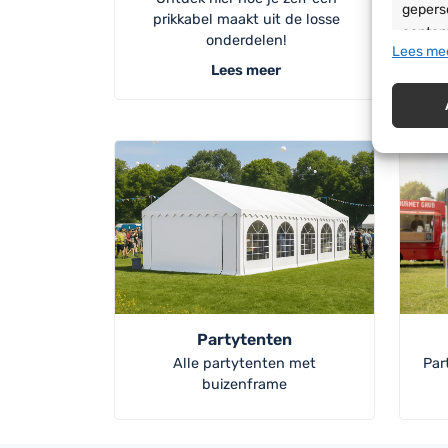
geperso
prikkabel maakt uit de losse
content
onderdelen!
Lees mee
ontwik
Lees meer
selecte
Toepa
Gegeve
combine
basis 
Zorg d
en fou
Privac
Partytenten
Alle partytenten met
Par
buizenframe