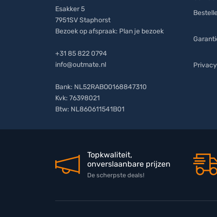
Esakker 5
Bestell
7951SV Staphorst
Bezoek op afspraak:
Plan je bezoek
Garanti
+31 85 822 0794
info@outmate.nl
Privacy
Bank: NL52RABO0168847310
Kvk: 76398021
Btw: NL860611541B01
Topkwaliteit,
onverslaanbare prijzen
De scherpste deals!