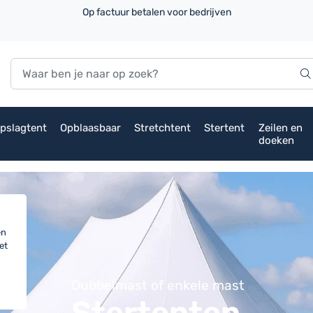
Op factuur betalen voor bedrijven
pslagtent
Opblaasbaar
Stretchtent
Stertent
Zeilen en
doeken
en
et
Dubbelmast of enkele mast
Stertenten