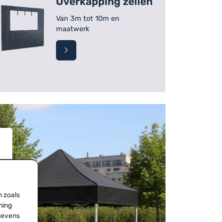
Overkapping zeilen
Van 3m tot 10m en
maatwerk
n zoals
ming
egevens