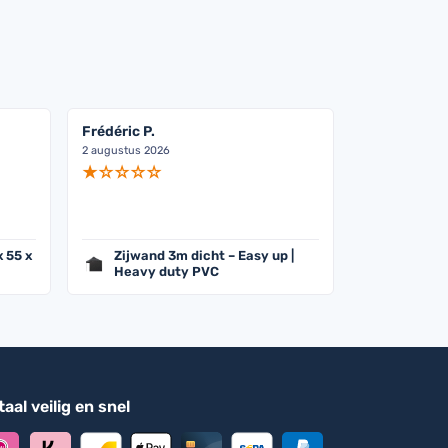
Frédéric P.
2 augustus 2026
x 55 x
Zijwand 3m dicht – Easy up |
Heavy duty PVC
aal veilig en snel