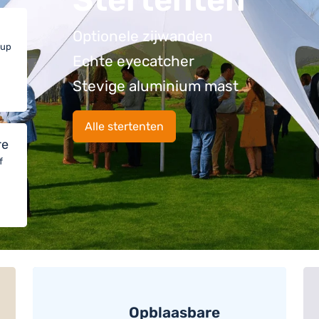
Optionele zijwanden
 up
Echte eyecatcher
Stevige aluminium mast
Alle stertenten
re
f
Opblaasbare