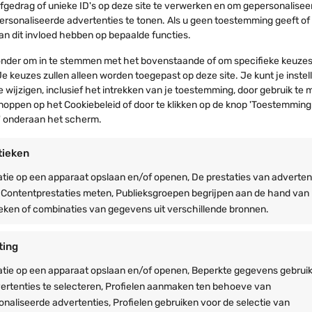
ilament – Dimbaar | 2
meter band
rfgedrag of unieke ID's op deze site te verwerken en om gepersonalisee
att
ersonaliseerde advertenties te tonen. Als u geen toestemming geeft of
€
47,50
Vanaf:
 kan dit invloed hebben op bepaalde functies.
Oorspronkelijke
De
€
2,49
€
1,99
€
37,50
prijs
huidige
erzending: binnen 1-3
Verzending: binnen 1-3
ronder om in te stemmen met het bovenstaande of om specifieke keuzes
erkdagen
was:
prijs
werkdagen
e keuzes zullen alleen worden toegepast op deze site. Je kunt je instel
€2,49.
is:
de wijzigen, inclusief het intrekken van je toestemming, door gebruik te
€1,99.
noppen op het Cookiebeleid of door te klikken op de knop 'Toestemming
 onderaan het scherm.
tieken
tie op een apparaat opslaan en/of openen, De prestaties van adverten
 Contentprestaties meten, Publieksgroepen begrijpen aan de hand van
ieken of combinaties van gegevens uit verschillende bronnen.
ting
atie op een apparaat opslaan en/of openen, Beperkte gegevens gebrui
ertenties te selecteren, Profielen aanmaken ten behoeve van
Stretchtent projecten
Verschil tussen partyte
naliseerde advertenties, Profielen gebruiken voor de selectie van
ekijk een selectie van onze
Kun je niet kiezen? Laten w