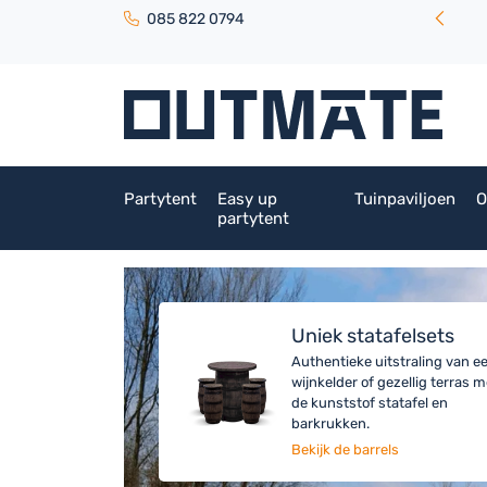
085 822 0794
Partytent
Easy up
Tuinpaviljoen
O
partytent
Uniek statafelsets
Authentieke uitstraling van e
wijnkelder of gezellig terras m
de kunststof statafel en
barkrukken.
Bekijk de barrels