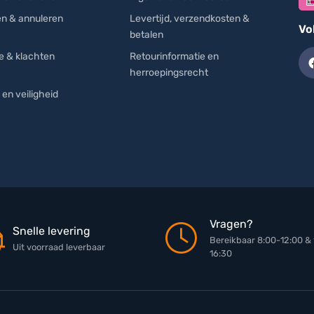
en & annuleren
Levertijd, verzendkosten &
Vo
betalen
e & klachten
Retourinformatie en
herroepingsrecht
 en veiligheid
Vragen?
Snelle levering
Bereikbaar 8:00-12:00 & 
Uit voorraad leverbaar
16:30