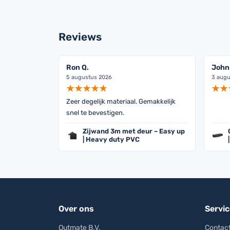
Reviews
Ron Q.
John
5 augustus 2026
3 augu
Zeer degelijk materiaal. Gemakkelijk
snel te bevestigen.
Zijwand 3m met deur – Easy up
| Heavy duty PVC
Over ons
Servic
Outmate B.V.
Contact