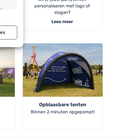
personaliseren met logo of
party
sten
slogan?
stap
Lees meer
ies
jd actief
jd actief
Opblaasbare tenten
Binnen 2 minuten opgepompt!