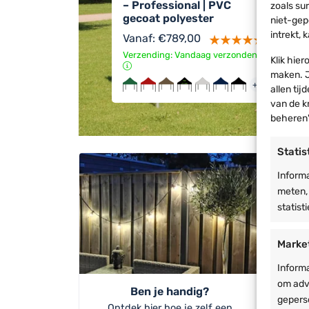
– Professional | PVC
F
zoals su
gecoat polyester
w
niet-gep
intrekt,
Vanaf:
€
789,00
Verzending: Vandaag verzonden
V
Klik hie
w
maken. J
+1
allen tij
van de k
beheren'
Statis
Informa
meten,
statist
Marke
Inform
om adv
Ben je handig?
geperso
Ontdek hier hoe je zelf een
B