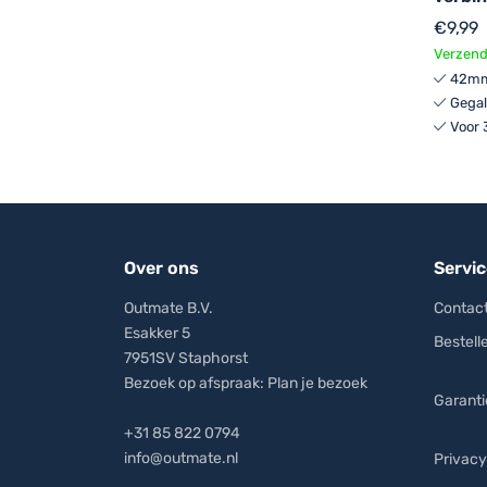
€
9,99
Verzend
42mm
Gegal
Voor 
Over ons
Servic
Outmate B.V.
Contact
Esakker 5
Bestell
7951SV Staphorst
Bezoek op afspraak:
Plan je bezoek
Garanti
+31 85 822 0794
info@outmate.nl
Privacy