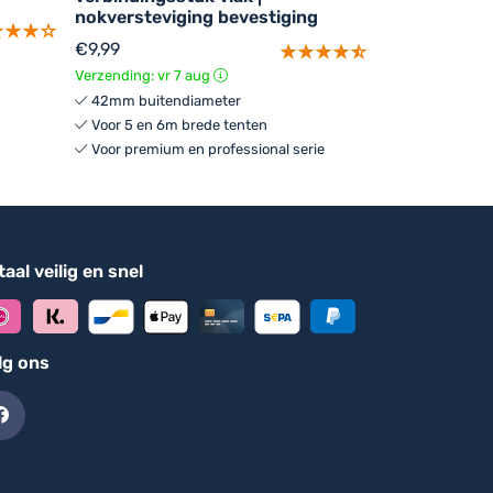
nokversteviging bevestiging
€
9,99
Verzending: vr 7 aug
42mm buitendiameter
Voor 5 en 6m brede tenten
Voor premium en professional serie
aal veilig en snel
lg ons