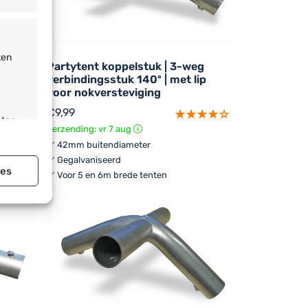
ken
eg
Partytent koppelstuk | 3-weg
verbindingsstuk 140º | met lip
voor nokversteviging
€
9,99
sten
Verzending: vr 7 aug
42mm buitendiameter
Gegalvaniseerd
ies
Voor 5 en 6m brede tenten
jd actief
jd actief