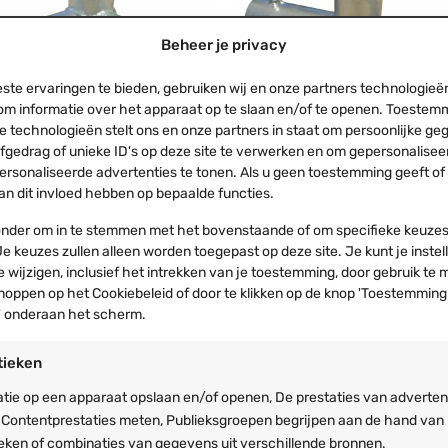
Beheer je privacy
ste ervaringen te bieden, gebruiken wij en onze partners technologieë
om informatie over het apparaat op te slaan en/of te openen. Toestem
e technologieën stelt ons en onze partners in staat om persoonlijke g
rfgedrag of unieke ID's op deze site te verwerken en om gepersonalisee
ent koppelstuk | 3- weg
Partytent koppelstuk | 3- 
ersonaliseerde advertenties te tonen. Als u geen toestemming geeft of
ndingsstuk grondframe
verbindingsstuk grondfra
zijkant
 kan dit invloed hebben op bepaalde functies.
€
9,99
ronder om in te stemmen met het bovenstaande of om specifieke keuzes
ing: vr 7 aug
Verzending: vr 7 aug
e keuzes zullen alleen worden toegepast op deze site. Je kunt je instel
 buitendiameter
42mm buitendiameter
de wijzigen, inclusief het intrekken van je toestemming, door gebruik te
etten van hoekpalen
Vastzetten van middenpalen
noppen op het Cookiebeleid of door te klikken op de knop 'Toestemming
 onderaan het scherm.
premium en professional serie
Voor premium en professional ser
tieken
tie op een apparaat opslaan en/of openen, De prestaties van adverten
 Contentprestaties meten, Publieksgroepen begrijpen aan de hand van
ieken of combinaties van gegevens uit verschillende bronnen.