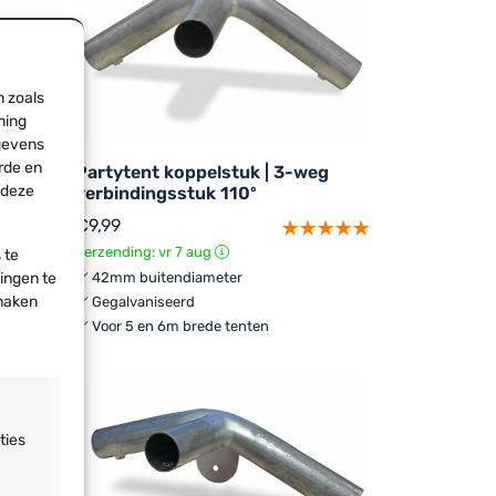
n zoals
ming
egevens
rde en
weg
Partytent koppelstuk | 3-weg
 deze
me
verbindingsstuk 110º
€
9,99
Verzending: vr 7 aug
 te
lingen te
42mm buitendiameter
 maken
Gegalvaniseerd
Voor 5 en 6m brede tenten
ie
ties