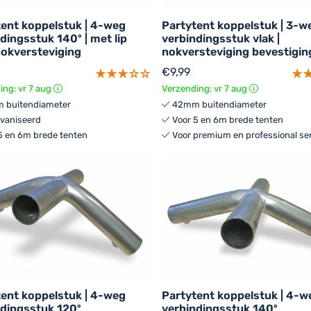
ykeuzes opslaan en delen.
tent koppelstuk | 4-weg
Partytent koppelstuk | 3-w
dingsstuk 140º | met lip
verbindingsstuk vlak |
nokversteviging
nokversteviging bevestigin
€
9,99
ing: vr 7 aug
Verzending: vr 7 aug
 buitendiameter
42mm buitendiameter
vaniseerd
Voor 5 en 6m brede tenten
5 en 6m brede tenten
Voor premium en professional ser
tent koppelstuk | 4-weg
Partytent koppelstuk | 4-w
ndingsstuk 120º
verbindingsstuk 140º