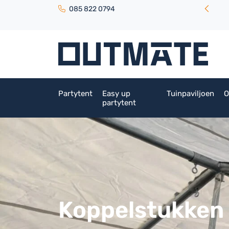
085 822 0794
Partytent
Easy up
Tuinpaviljoen
O
partytent
Koppelstukken