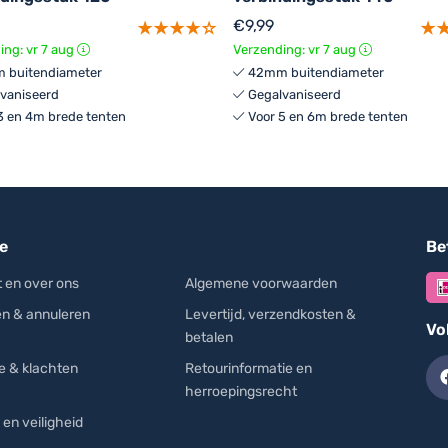
€
9,99
ing: vr 7 aug
Verzending: vr 7 aug
 buitendiameter
42mm buitendiameter
vaniseerd
Gegalvaniseerd
3 en 4m brede tenten
Voor 5 en 6m brede tenten
e
Bet
 en over ons
Algemene voorwaarden
en & annuleren
Levertijd, verzendkosten &
Vo
betalen
e & klachten
Retourinformatie en
herroepingsrecht
 en veiligheid