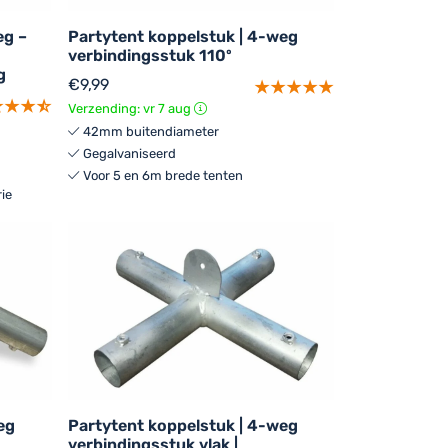
eg –
Partytent koppelstuk | 4-weg
verbindingsstuk 110º
g
€
9,99
Verzending: vr 7 aug
42mm buitendiameter
Gegalvaniseerd
Voor 5 en 6m brede tenten
ie
eg
Partytent koppelstuk | 4-weg
verbindingsstuk vlak |