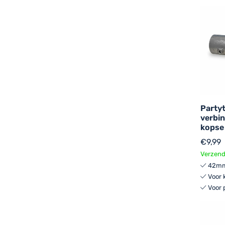
Party
verbi
kopse
€
9,99
Verzend
42mm
Voor 
Voor 