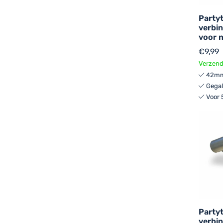
Privac
Party
verbin
voor 
€
9,99
Verzend
42mm
Gegal
Voor 
Party
verbi