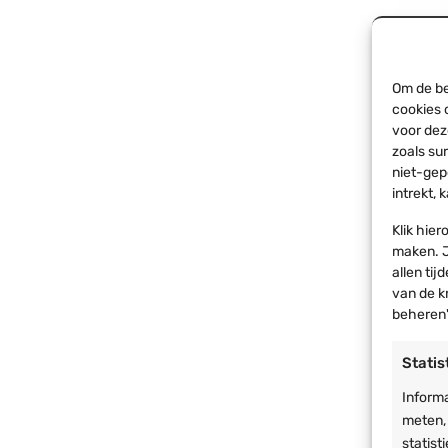
Om de be
cookies 
voor dez
zoals su
Partyt
niet-gep
verbi
hoek
intrekt,
€
9,99
Klik hie
Verzend
maken. J
42mm
allen tij
Vastz
van de k
beheren'
Voor 
Statis
Informa
meten,
statist