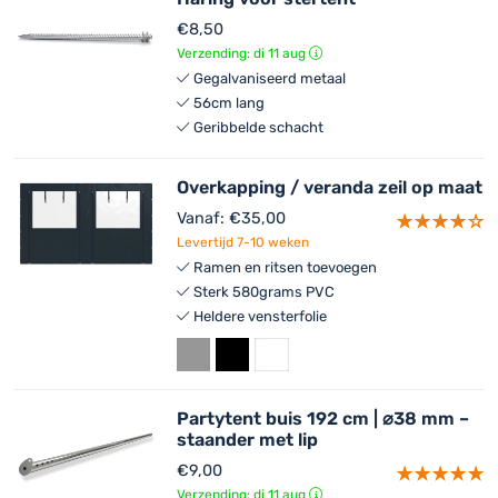
€
8,50
Verzending: di 11 aug
Gegalvaniseerd metaal
56cm lang
Geribbelde schacht
Overkapping / veranda zeil op maat
Vanaf:
€
35,00
Levertijd 7-10 weken
Ramen en ritsen toevoegen
Sterk 580grams PVC
Heldere vensterfolie
Partytent buis 192 cm | ⌀38 mm –
staander met lip
€
9,00
Verzending: di 11 aug