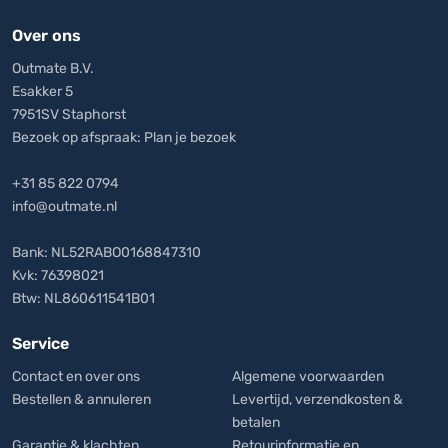
Over ons
Outmate B.V.
Esakker 5
7951SV Staphorst
Bezoek op afspraak:
Plan je bezoek
+31 85 822 0794
info@outmate.nl
Bank: NL52RABO0168847310
Kvk: 76398021
Btw: NL860611541B01
Service
Contact en over ons
Algemene voorwaarden
Bestellen & annuleren
Levertijd, verzendkosten &
betalen
Garantie & klachten
Retourinformatie en