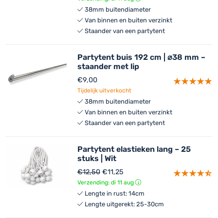
38mm buitendiameter
Van binnen en buiten verzinkt
Staander van een partytent
Partytent buis 192 cm | ⌀38 mm –
staander met lip
€
9,00
Tijdelijk uitverkocht
38mm buitendiameter
Van binnen en buiten verzinkt
Staander van een partytent
Partytent elastieken lang – 25
stuks | Wit
Oorspronkelijke
De
€
12,50
€
11,25
prijs
huidige
Verzending: di 11 aug
was:
prijs
Lengte in rust: 14cm
€12,50.
is:
Lengte uitgerekt: 25-30cm
€11,25.