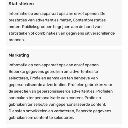
Met oogbouten voor bevestiging
Statistieken
Informatie op een apparaat opslaan en/of openen, De
Betonblok | Betongewicht voor
prestaties van advertenties meten, Contentprestaties
tenten – 750k
meten, Publieksgroepen begrijpen aan de hand van
€
275,00
statistieken of combinaties van gegevens uit verschillende
Verzending: binnen 3-5 werkdagen
bronnen.
Afmetingen 80x80x60cm
Makkelijk te verplaatsen
Met oogbouten voor bevestiging
Marketing
Informatie op een apparaat opslaan en/of openen,
Partytent zijwand met raam | 1,5m
Beperkte gegevens gebruiken om advertenties te
breed | 2m hoog | PVC Premium
selecteren, Profielen aanmaken ten behoeve van
€
27,50
gepersonaliseerde advertenties, Profielen gebruiken voor
Verzending: di 11 aug
de selectie van gepersonaliseerde advertenties, Profielen
Breedte exact: 144cm
aanmaken ter personalisatie van content, Profielen
Extra tochtflap van 30cm
gebruiken ter selectie van gepersonaliseerde content,
PVC zeil: 550gr/m²
Diensten ontwikkelen en verbeteren, Beperkte gegevens
gebruiken om content te selecteren.