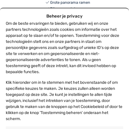
Grote panorama ramen
Ritsen naast de ramen
PVC zeil: 550gr/m²
Beheer je privacy
Om de beste ervaringen te bieden, gebruiken wij en onze
partners technologieën zoals cookies om informatie over het
apparaat op te slaan en/of te openen. Toestemming voor deze
Partytent buis 194 cm | ⌀38 mm
technologieën stelt ons en onze partners in staat om
persoonlijke gegevens zoals surfgedrag of unieke ID's op deze
€
9,00
site te verwerken en om gepersonaliseerde en niet-
Verzending: di 11 aug
gepersonaliseerde advertenties te tonen. Als u geen
38mm buitendiameter
toestemming geeft of deze intrekt, kan dit invloed hebben op
Van binnen en buiten verzinkt
bepaalde functies.
Buis in gording voor alle tenten
Klik hieronder om in te stemmen met het bovenstaande of om
specifieke keuzes te maken. Je keuzes zullen alleen worden
Betonblok | Betongewicht voor
toegepast op deze site. Je kunt je instellingen te allen tijde
tenten – 1000kg
wijzigen, inclusief het intrekken van je toestemming, door
€
319,00
gebruik te maken van de knoppen op het Cookiebeleid of door te
Verzending: binnen 3-5 werkdagen
klikken op de knop 'Toestemming beheren' onderaan het
Afmetingen 80x80x80cm
scherm.
Makkelijk te verplaatsen