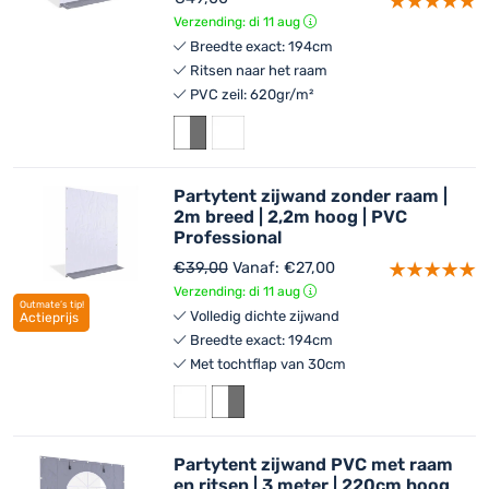
Verzending: di 11 aug
Breedte exact: 194cm
Ritsen naar het raam
PVC zeil: 620gr/m²
Partytent zijwand zonder raam |
2m breed | 2,2m hoog | PVC
Professional
€
39,00
Vanaf:
€
27,00
Verzending: di 11 aug
Outmate’s tip!
Volledig dichte zijwand
Actieprijs
Breedte exact: 194cm
Met tochtflap van 30cm
Partytent zijwand PVC met raam
en ritsen | 3 meter | 220cm hoog