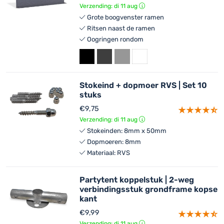
Verzending: di 11 aug
Grote boogvenster ramen
Ritsen naast de ramen
Oogringen rondom
Stokeind + dopmoer RVS | Set 10
stuks
€
9,75
Verzending: di 11 aug
Stokeinden: 8mm x 50mm
Dopmoeren: 8mm
Materiaal: RVS
Partytent koppelstuk | 2-weg
verbindingsstuk grondframe kopse
kant
€
9,99
Verzending: di 11 aug