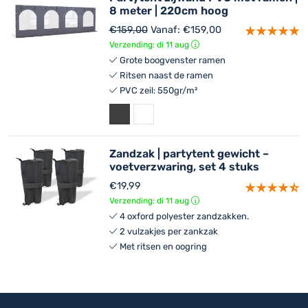
8 meter | 220cm hoog
€
159,00
Vanaf:
€
159,00
Verzending: di 11 aug
Grote boogvenster ramen
Ritsen naast de ramen
PVC zeil: 550gr/m²
Zandzak | partytent gewicht –
voetverzwaring, set 4 stuks
€
19,99
Verzending: di 11 aug
4 oxford polyester zandzakken.
2 vulzakjes per zankzak
Met ritsen en oogring