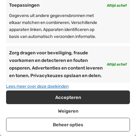
Toepassingen
Altijd actief
Lange haring | 50 cm
Oorspronkelijke
De
Gegevens uit andere gegevensbronnen met
€
7,50
€
6,95
prijs
huidige
elkaar matchen en combineren, Verschillende
Op voorraad verwacht en verzonden op: 25-08-
2026
was:
prijs
apparaten linken, Apparaten identificeren op
Gegalvaniseerd hoekijzer 30x30mm
€7,50.
is:
basis van automatisch verzonden informatie.
Voor grond, gras en steen
€6,95.
Voor vastzetten van stormbanden
Zorg dragen voor beveiliging, fraude
voorkomen en detecteren en fouten
Partytent zijwand met raam | 2m
Altijd actief
opsporen, Advertenties en content leveren
breed | 2m hoog | PVC Classic
en tonen, Privacykeuzes opslaan en delen.
€
27,50
€
24,00
Verzending: di 11 aug
Lees meer over deze doeleinden
Breedte exact: 194cm
Accepteren
Extra tochtflap van 30cm
PVC zeil: 500gr/m²
Weigeren
Beheer opties
Lange haring | 75 cm