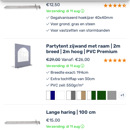
€
12,50
Verzending: di 11 aug
Gegalvaniseerd hoekijzer 40x40mm
Voor grond, gras en steen
Voor vastzetten van stormbanden
Partytent zijwand met raam | 2m
breed | 2m hoog | PVC Premium
€
29,00
Vanaf:
€
26,00
Verzending: di 11 aug
Breedte exact: 194cm
Extra tochtflap van 30cm
PVC zeil: 550gr/m²
+1
Lange haring | 100 cm
€
15,00
Verzending: di 11 aug