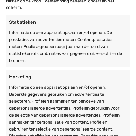
klikken op de knop 'Toestemming beheren' onderaan het
Afmetingen uitgeklapt:
200 x 135 cm
scherm.
Afmetingen ingeklapt:
205 x 135 cm
Specificaties
Tafelblad:
200 x 60 cm
Statistieken
Zitbank:
195 x 24 cm
Gewicht en afmetingen
Hoogte tafel:
75 cm
Informatie op een apparaat opslaan en/of openen, De
Zithoogte banken:
45 cm
Gewicht
45 kg
prestaties van advertenties meten, Contentprestaties
Gewicht:
45 kg
meten, Publieksgroepen begrijpen aan de hand van
Afmetingen
200 × 135 × 75 cm
Capaciteit:
Geschikt voor 8 personen
statistieken of combinaties van gegevens uit verschillende
Artikelnummer
6013737886858
bronnen.
De Foldtable biedt plaats aan maximaal 8 personen, wat hem
Lengte tafel
200cm
perfect maakt voor evenementen van elke omvang. Met een
Marketing
gewicht van slechts 45 kg is de tafelset gemakkelijk te hanteren,
Hoogte tafel
75cm
terwijl de stevige constructie zorgt voor stabiliteit en comfort.
Informatie op een apparaat opslaan en/of openen,
Lengte bankje
200cm
Verkrijgbaar per stuk of in een handige bok met ruimte voor 10
Beperkte gegevens gebruiken om advertenties te
Hoogte bankje
45cm
tafels.
selecteren, Profielen aanmaken ten behoeve van
Hoogte ingeklapt
11cm
gepersonaliseerde advertenties, Profielen gebruiken voor
Materiaal en Afwerking van de FOldtable
de selectie van gepersonaliseerde advertenties, Profielen
Afmeting
200 x 60m
Tafelblad en zitbladen
aanmaken ter personalisatie van content, Profielen
De Foldtable is voorzien van
12 mm watervast en exterieur
gebruiken ter selectie van gepersonaliseerde content,
Specificatie materialen
verlijmd berken multiplex
, een oersterk materiaal dat hard, taai