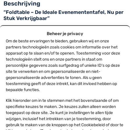
Beschrijving
“Foldtable – De Ideale Evenemententafel, Nu per
Stuk Verkrijgbaar”
De
Foldtable
combineert functionaliteit, duurzaamheid en stijl in
Beheer je privacy
één opvouwbare tafelset. Deze tafel is ontworpen voor
eventorganisatoren en professionals die op zoek zijn naar een
Om de beste ervaringen te bieden, gebruiken wij en onze
partners technologieën zoals cookies om informatie over het
hoogwaardige oplossing voor hun evenementen. Bij ons is de
apparaat op te slaan en/of te openen. Toestemming voor deze
Foldtable
per stuk verkrijgbaar
, zodat je altijd precies kunt
technologieën stelt ons en onze partners in staat om
bestellen wat je nodig hebt.
persoonlijke gegevens zoals surfgedrag of unieke ID's op deze
Waarom kiezen voor de Foldtable?
site te verwerken en om gepersonaliseerde en niet-
gepersonaliseerde advertenties te tonen. Als u geen
Ruimtebesparend en opvouwbaar:
Snel in- en uit te
toestemming geeft of deze intrekt, kan dit invloed hebben op
klappen, ideaal voor transport en opslag.
bepaalde functies.
Veelzijdig gebruik:
Perfect voor feesten, vergaderingen,
beurzen, en meer.
Klik hieronder om in te stemmen met het bovenstaande of om
Hoogwaardige materialen:
Duurzaam, weerbestendig en
specifieke keuzes te maken. Je keuzes zullen alleen worden
toegepast op deze site. Je kunt je instellingen te allen tijde
bestand tegen intensief gebruik.
wijzigen, inclusief het intrekken van je toestemming, door
Technische specificaties van de Foldtable
gebruik te maken van de knoppen op het Cookiebeleid of door te
Lees meer