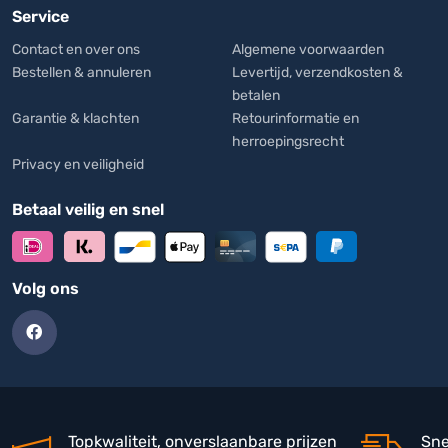
Service
eenvoudig onderhoud en een minimale ecologische voetafdruk,
ideaal voor bewuste professionals en evenementenorganisatoren.
Contact en over ons
Algemene voorwaarden
Bestellen & annuleren
Levertijd, verzendkosten &
betalen
Garantie & klachten
Retourinformatie en
herroepingsrecht
Privacy en veiligheid
Betaal veilig en snel
Volg ons
Topkwaliteit, onverslaanbare prijzen
Sne