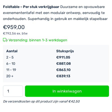
Foldtable – Per stuk verkrijgbaar
Duurzame en opvouwbare
evenemententafel met een modulair ontwerp, eenvoudig te
onderhouden. Superhandig in gebruik en makkelijk stapelbaar
€
959,00
€
792,56
ex. btw
Verzending: binnen 1-3 werkdagen
Aantal
Stuksprijs
2 - 5
€
911,05
6 - 10
€
887,08
11 - 19
€
863,10
20 +
€
839,13
Foldtable
In winkelwagen
|
200x60cm
De verzendkosten op dit product zijn vanaf €42,50
hoeveelheid