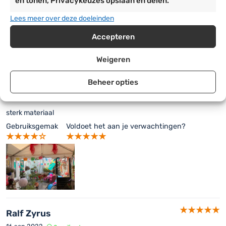
en tonen, Privacykeuzes opslaan en delen.
Kees P.
Lees meer over deze doeleinden
16 nov 2022
Geverifieerd
Prima
Accepteren
Gebruiksgemak
Voldoet het aan je verwachtingen?
Weigeren
Beheer opties
mario
20 sep 2022
Geverifieerd
sterk materiaal
Gebruiksgemak
Voldoet het aan je verwachtingen?
Ralf Zyrus