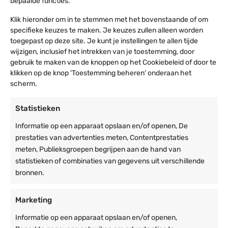
bepaalde functies.
0
2
Klik hieronder om in te stemmen met het bovenstaande of om
0
1
specifieke keuzes te maken. Je keuzes zullen alleen worden
toegepast op deze site. Je kunt je instellingen te allen tijde
Gebruiksgemak
wijzigen, inclusief het intrekken van je toestemming, door
Voldoet het aan je verwachting?
gebruik te maken van de knoppen op het Cookiebeleid of door te
klikken op de knop 'Toestemming beheren' onderaan het
Voldoet het aan je verwachtingen?
scherm.
Reimond G.
Statistieken
12 dec 2024
Geverifieerd
Informatie op een apparaat opslaan en/of openen, De
Gebruiksgemak
Voldoet het aan je verwachting?
prestaties van advertenties meten, Contentprestaties
meten, Publieksgroepen begrijpen aan de hand van
statistieken of combinaties van gegevens uit verschillende
bronnen.
Henry Koopman
10 okt 2024
Geverifieerd
Marketing
Goede kwaliteit
Gebruiksgemak
Voldoet het aan je verwachting?
Informatie op een apparaat opslaan en/of openen,