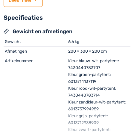
Lees meer
Materiaal: PVC – 550 gram per m²
Afwerking: Thermisch gelaste naden
Ritsen: Ja, 2 stuks op 50cm uit beide zijkanten
Specificaties
Afstand tussen ritsen: 200cm
Oproldeur: Ja, door middel van ritsen openen, oprollen
Gewicht en afmetingen
en vastzetten
Gewicht
6,6 kg
Afmetingen
200 × 300 × 200 cm
Artikelnummer
Kleur blauw-wit-partytent:
Wil je deze eindwand gebruiken in je partytent en bezit je geen
7430440783707
elastieken?
Kleur groen-partytent:
Advies: 2x set korte elastieken van 10 stuks en 1x set lange
6013714137119
elastieken 25 stuks
Kleur rood-wit-partytent:
7430440783714
Kleur zandkleur-wit-partytent:
6013737994959
Kleur grijs-partytent:
6013712938909
Kleur zwart-partytent: