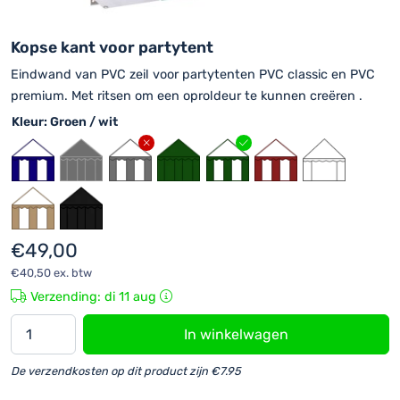
Kopse kant voor partytent
Eindwand van PVC zeil voor partytenten PVC classic en PVC
premium. Met ritsen om een oproldeur te kunnen creëren .
Kleur
: Groen / wit
€
49,00
€
40,50
ex. btw
Verzending: di 11 aug
Partytent
In winkelwagen
eindwand
3
De verzendkosten op dit product zijn €7.95
meter