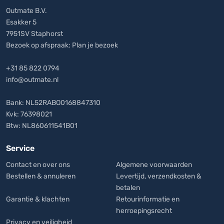
Outmate B.V.
Esakker 5
7951SV Staphorst
Bezoek op afspraak:
Plan je bezoek
+31 85 822 0794
info@outmate.nl
Bank: NL52RABO0168847310
Kvk: 76398021
Btw: NL860611541B01
Service
Contact en over ons
Algemene voorwaarden
Bestellen & annuleren
Levertijd, verzendkosten &
betalen
Garantie & klachten
Retourinformatie en
herroepingsrecht
Privacy en veiligheid