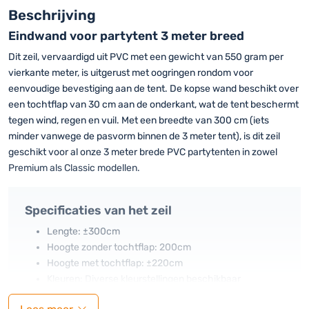
|
Beschrijving
Met
Eindwand voor partytent 3 meter breed
ritsen
|
Dit zeil, vervaardigd uit PVC met een gewicht van 550 gram per
PVC
vierkante meter, is uitgerust met oogringen rondom voor
hoeveelheid
eenvoudige bevestiging aan de tent. De kopse wand beschikt over
een tochtflap van 30 cm aan de onderkant, wat de tent beschermt
tegen wind, regen en vuil. Met een breedte van 300 cm (iets
minder vanwege de pasvorm binnen de 3 meter tent), is dit zeil
geschikt voor al onze 3 meter brede PVC partytenten in zowel
Premium als Classic modellen.
Specificaties van het zeil
Lengte: ±300cm
Hoogte zonder tochtflap: 200cm
Hoogte met tochtflap: ±220cm
Kleuren: Diverse kleurstellingen beschikbaar
Bevestiging: Metalen oogringen rondom (elke 50cm)