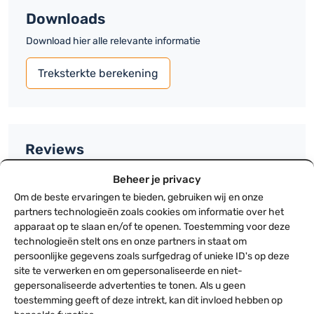
Bevestigingzeilen
Elastieken met bol
PVC
Downloads
hoeveelheid
Hoogte verstelbaar
Nee
Download hier alle relevante informatie
Fabrieksgarantie
Slijtageonderdelen uitgesloten,
1 jaar
Treksterkte berekening
Technische specificaties
Brandvertragend
Ja
Reviews
Weersbestendig
Ja
14 reviews voor
Partytent eindwand 3 meter | Met ritsen |
Beheer je privacy
Verpakking en verzending
PVC
Om de beste ervaringen te bieden, gebruiken wij en onze
Gemiddelde: 4.71
Verpakkings lengte
69cm
partners technologieën zoals cookies om informatie over het
apparaat op te slaan en/of te openen. Toestemming voor deze
Verpakkings breedte
69cm
technologieën stelt ons en onze partners in staat om
Verpakkings hoogte
10cm
11
5
persoonlijke gegevens zoals surfgedrag of unieke ID's op deze
site te verwerken en om gepersonaliseerde en niet-
2
4
gepersonaliseerde advertenties te tonen. Als u geen
1
3
toestemming geeft of deze intrekt, kan dit invloed hebben op