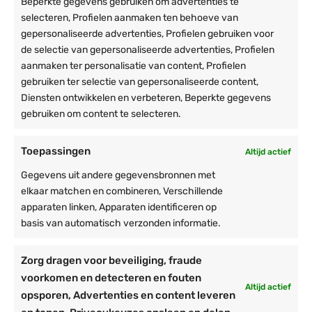
Beperkte gegevens gebruiken om advertenties te
selecteren, Profielen aanmaken ten behoeve van
Walter Wens
gepersonaliseerde advertenties, Profielen gebruiken voor
de selectie van gepersonaliseerde advertenties, Profielen
9 mei 2024
Geverifieerd
aanmaken ter personalisatie van content, Profielen
zeer makkelijk aan te brengen met perfecte ritsen voor opening
gebruiken ter selectie van gepersonaliseerde content,
Gebruiksgemak
Voldoet het aan je verwachting?
Diensten ontwikkelen en verbeteren, Beperkte gegevens
gebruiken om content te selecteren.
Toepassingen
Altijd actief
Gegevens uit andere gegevensbronnen met
elkaar matchen en combineren, Verschillende
apparaten linken, Apparaten identificeren op
T
basis van automatisch verzonden informatie.
13 jun 2023
Geverifieerd
Top product
Zorg dragen voor beveiliging, fraude
Gebruiksgemak
Voldoet het aan je verwachtingen?
voorkomen en detecteren en fouten
Altijd actief
opsporen, Advertenties en content leveren