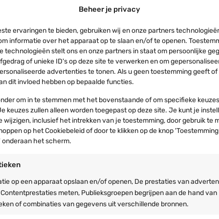
elset
Beheer je privacy
ste ervaringen te bieden, gebruiken wij en onze partners technologieë
om informatie over het apparaat op te slaan en/of te openen. Toestem
e technologieën stelt ons en onze partners in staat om persoonlijke g
rfgedrag of unieke ID's op deze site te verwerken en om gepersonalisee
ersonaliseerde advertenties te tonen. Als u geen toestemming geeft of
 kan dit invloed hebben op bepaalde functies.
ronder om in te stemmen met het bovenstaande of om specifieke keuzes
e keuzes zullen alleen worden toegepast op deze site. Je kunt je instel
de wijzigen, inclusief het intrekken van je toestemming, door gebruik te
noppen op het Cookiebeleid of door te klikken op de knop 'Toestemming
220 x 70cm
 onderaan het scherm.
tieken
tie op een apparaat opslaan en/of openen, De prestaties van adverten
is dat geen probleem. Doordat de stof elastisch is past het
 Contentprestaties meten, Publieksgroepen begrijpen aan de hand van
e afwijkende afmetingen.
ieken of combinaties van gegevens uit verschillende bronnen.