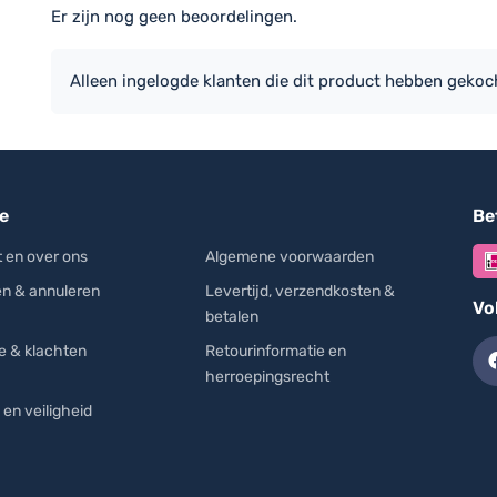
t jouw biertafelset een unieke en elegante uitstraling en
Er zijn nog geen beoordelingen.
ant of omgeving.
asis voor een mooie presentatie op elk evenement.
Alleen ingelogde klanten die dit product hebben gekoc
Navy Blauw, Royal Blauw, Zwart, Wit, Burgundy,
Champagne, Fuchsia, Limegroen/Geel, Rood,
Zilvergrijs
Polyester
e
Bet
 en over ons
Algemene voorwaarden
Slijtageonderdelen uitgesloten, 1 jaar
en & annuleren
Levertijd, verzendkosten &
Vo
betalen
e & klachten
Retourinformatie en
herroepingsrecht
 en veiligheid