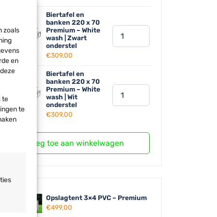
Biertafel en
banken 220 x 70
Premium – White
Set
n zoals
wash | Zwart
ming
van
onderstel
egevens
3
€
309,00
rde en
hoezen
 deze
Biertafel en
voor
banken 220 x 70
Premium – White
Set
biertafelset
wash | Wit
 te
van
220x70
onderstel
lingen te
3
€
309,00
hoeveelheid
 maken
hoezen
voor
Voeg toe aan winkelwagen
biertafelset
220x70
hoeveelheid
ties
Opslagtent 3×4 PVC – Premium
€
499,00