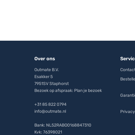
Met de hoezen voor de biertafel en banken krijg
kun je deze afstemmen aan de wensen van je kl
Specificatie materialen
De biertafelhoezen om de biertafelset zijn de b
Kleur
Materiaal
Over ons
Servic
Gebruik
Outmate B.V.
Contact
Fabrieksgarantie
Esakker 5
Bestell
7951SV Staphorst
Bezoek op afspraak:
Plan je bezoek
Garanti
+31 85 822 0794
info@outmate.nl
Privacy
Bank: NL52RABO0168847310
Kvk: 76398021