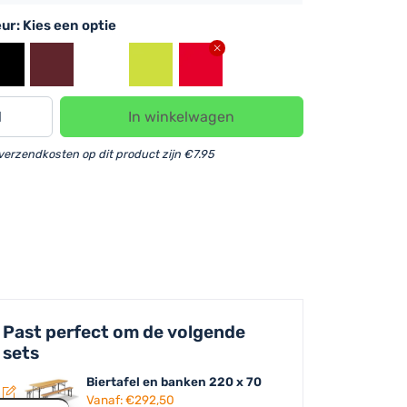
eur
: Kies een optie
In winkelwagen
n
verzendkosten op dit product zijn €7.95
ezen
or
rtafelset
0x70
veelheid
Past perfect om de volgende
sets
Biertafel en banken 220 x 70
Vanaf:
€
292,50