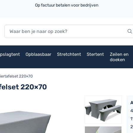
Op factuur betalen voor bedrijven
pslagtent
Opblaasbaar
Stretchtent
Stertent
Zeilen en
doeken
iertafelset 220×70
afelset 220×70
A
4
1
2