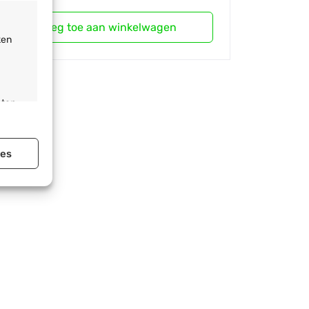
Voeg toe aan winkelwagen
ken
sten
ies
jd actief
jd actief