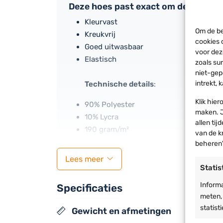
Deze hoes past exact om de biertaf
Kleurvast
Om de be
Kreukvrij
cookies 
Goed uitwasbaar
voor dez
Elastisch
zoals su
niet-gep
intrekt,
Technische details
:
Klik hie
90% Polyester
maken. J
10% Lycra
allen tij
190 gram/m²
van de k
Geschikt voor 1 biertafel en 2 banken 
beheren'
Lees meer
Statis
Informa
Als de afmetingen van je biertafel iets afwijkt 
Specificaties
meten,
gemakkelijk op biertafels en banken met gering
statist
Gewicht en afmetingen
In diverse kleuren op voorraad.