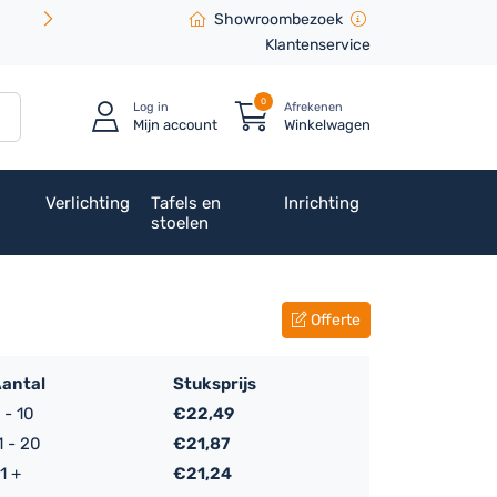
Showroombezoek
Klantenservice
0
Log in
Afrekenen
Mijn account
Winkelwagen
Verlichting
Tafels en
Inrichting
stoelen
Offerte
antal
Stuksprijs
 - 10
€
22,49
1 - 20
€
21,87
1 +
€
21,24