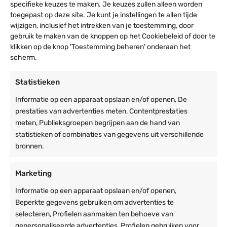
Specificaties
specifieke keuzes te maken. Je keuzes zullen alleen worden
schuin afgesneden zodat het makkelijk gaat.
toegepast op deze site. Je kunt je instellingen te allen tijde
wijzigen, inclusief het intrekken van je toestemming, door
Gewicht en afmetingen
gebruik te maken van de knoppen op het Cookiebeleid of door te
Afmetingen
0,1 × 2,5 × 420 cm
klikken op de knop 'Toestemming beheren' onderaan het
scherm.
Artikelnummer
7430440676610
Statistieken
Specificatie materialen
Informatie op een apparaat opslaan en/of openen, De
UV-bestendig
Ja
prestaties van advertenties meten, Contentprestaties
meten, Publieksgroepen begrijpen aan de hand van
Gebruik
statistieken of combinaties van gegevens uit verschillende
bronnen.
Fabrieksgarantie
Slijtageonderdelen uitgesloten,
1 jaar
Marketing
Technische specificaties
Informatie op een apparaat opslaan en/of openen,
Weersbestendig
Ja
Beperkte gegevens gebruiken om advertenties te
selecteren, Profielen aanmaken ten behoeve van
gepersonaliseerde advertenties, Profielen gebruiken voor