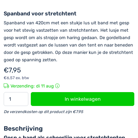
Spanband voor stretchtent
Spanband van 420cm met een stukje lus uit band met gesp
voor het stevig vastzetten van stretchtenten. Het lusje met
gesp wordt om als stropje om haring gedaan. De gordelband
wordt vastgezet aan de lussen van den tent en naar beneden
door de gesp getrokken. Op deze manier kun je de stretchtent
goed op spanning zetten.
€
7,95
€
6,57
ex. btw
Verzending: di 11 aug
Spanband
In winkelwagen
voor
stretchtent
De verzendkosten op dit product zijn €7.95
hoeveelheid
Beschrijving
Gesp + band als scheerlijn voor stretchtenten