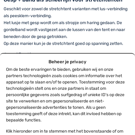
Geschikt voor zowel de stretchtent varianten met lus-verbinding
als peesklem-verbinding.
Het lusje met gesp wordt om als stropje om haring gedaan. De
gordelband wordt vastgezet aan de lussen van den tent en naar
beneden door de gesp getrokken.
Op deze manier kun je de stretchtent goed op spanning zetten.
Specificaties
Beheer je privacy
Gesp:
Om de beste ervaringen te bieden, gebruiken wij en onze
Zwarte band
partners technologieën zoals cookies om informatie over het
Stevige lus met gesp van bi-metaal
apparaat op te slaan en/of te openen. Toestemming voor deze
30cm lang
technologieën stelt ons en onze partners in staat om
persoonlijke gegevens zoals surfgedrag of unieke ID's op deze
Band:
site te verwerken en om gepersonaliseerde en niet-
Zwarte band
gepersonaliseerde advertenties te tonen. Als u geen
Band van 25mm breed
toestemming geeft of deze intrekt, kan dit invloed hebben op
Band voorzien van genaaide lus.
Lees meer
bepaalde functies.
Lengte 420cm
Klik hieronder om in te stemmen met het bovenstaande of om
Het uiteinde van de band dat door de gesp getrokken wordt is