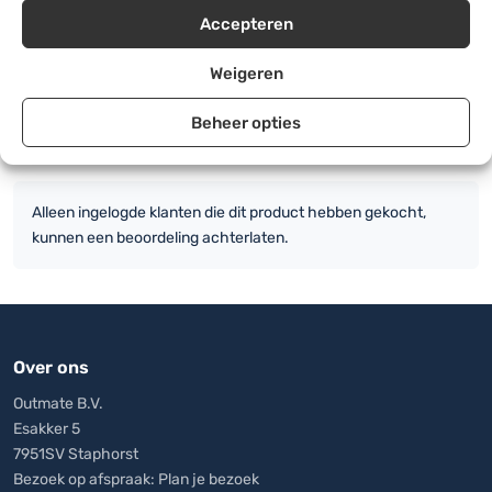
hoeveelheid
was:
prijs
Accepteren
Voeg toe aan winkelwagen
€6,50.
is:
€4,99.
Weigeren
Beheer opties
Er zijn nog geen beoordelingen.
Alleen ingelogde klanten die dit product hebben gekocht,
kunnen een beoordeling achterlaten.
Over ons
Outmate B.V.
Esakker 5
7951SV Staphorst
Bezoek op afspraak:
Plan je bezoek