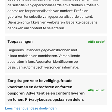
de selectie van gepersonaliseerde advertenties, Profielen
aanmaken ter personalisatie van content, Profielen
Vaak tegelijk besteld met:
gebruiken ter selectie van gepersonaliseerde content,
Draadeind | 10mm x 120mm –
Spanband
Diensten ontwikkelen en verbeteren, Beperkte gegevens
Gegalvaniseerd
voor
gebruiken om content te selecteren.
€
0,53
stretchtent
Karabijnhaak M10 |
hoeveelheid
Toepassingen
Altijd actief
Spanband
Gegalvaniseerd 10mm x
100mm
voor
Gegevens uit andere gegevensbronnen met
€
0,99
stretchtent
elkaar matchen en combineren, Verschillende
hoeveelheid
Oogmoer M10 |
apparaten linken, Apparaten identificeren op
Spanband
Gegalvaniseerd
basis van automatisch verzonden informatie.
voor
€
0,95
stretchtent
Kunststof paalbol voor
hoeveelheid
Spanband
Zorg dragen voor beveiliging, fraude
stretchtent
voor
voorkomen en detecteren en fouten
€
7,50
Altijd actief
stretchtent
opsporen, Advertenties en content leveren
Paalconnector met bout |
hoeveelheid
Spanband
en tonen, Privacykeuzes opslaan en delen.
voor stretchtenten
voor
Oorspronkelijke
De
€
6,50
€
4,99
Lees meer over deze doeleinden
stretchtent
prijs
huidige