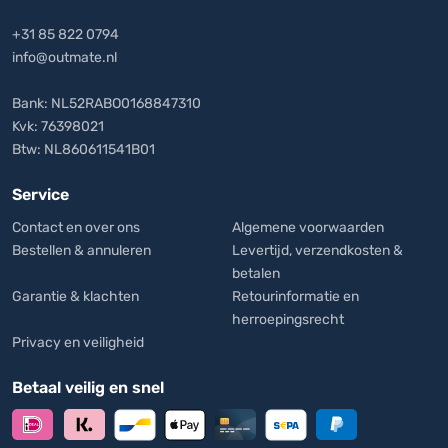
+31 85 822 0794
info@outmate.nl
Bank: NL52RABO0168847310
Kvk: 76398021
Btw: NL860611541B01
Service
Contact en over ons
Algemene voorwaarden
Bestellen & annuleren
Levertijd, verzendkosten &
betalen
Garantie & klachten
Retourinformatie en
herroepingsrecht
Privacy en veiligheid
Betaal veilig en snel