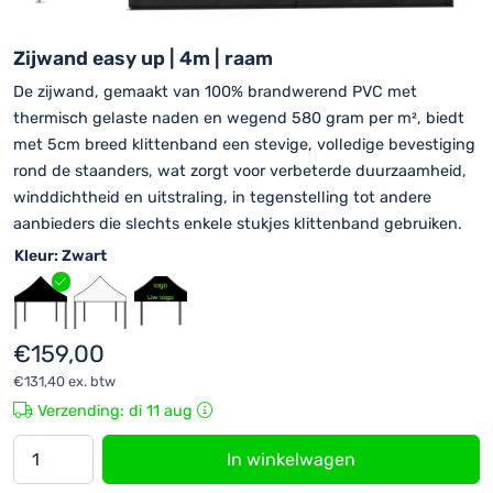
Zijwand easy up | 4m | raam
De zijwand, gemaakt van 100% brandwerend PVC met
thermisch gelaste naden en wegend 580 gram per m², biedt
met 5cm breed klittenband een stevige, volledige bevestiging
rond de staanders, wat zorgt voor verbeterde duurzaamheid,
winddichtheid en uitstraling, in tegenstelling tot andere
aanbieders die slechts enkele stukjes klittenband gebruiken.
Kleur
: Zwart
€
159,00
€
131,40
ex. btw
Verzending: di 11 aug
Zijwand
In winkelwagen
4m