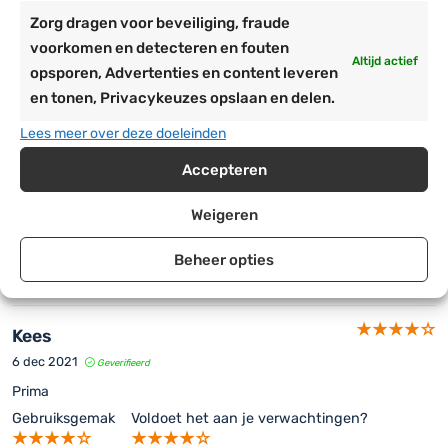
0
2
Zorg dragen voor beveiliging, fraude
0
1
voorkomen en detecteren en fouten
Altijd actief
opsporen, Advertenties en content leveren
Gebruiksgemak
en tonen, Privacykeuzes opslaan en delen.
Voldoet het aan je verwachtingen?
Lees meer over deze doeleinden
Accepteren
Anoniem
1 apr 2022
Geverifieerd
Weigeren
Werkt prima
Beheer opties
Gebruiksgemak
Voldoet het aan je verwachtingen?
Kees
6 dec 2021
Geverifieerd
Prima
Gebruiksgemak
Voldoet het aan je verwachtingen?