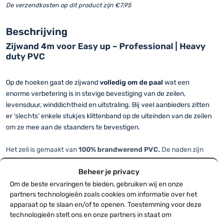
met
De verzendkosten op dit product zijn €7.95
raam
–
Beschrijving
Easy
Zijwand 4m voor Easy up – Professional | Heavy
up
duty PVC
|
Heavy
duty
Op de hoeken gaat de zijwand
volledig om de paal
wat een
PVC
enorme verbetering is in stevige bevestiging van de zeilen,
hoeveelheid
levensduur, winddichtheid en uitstraling. Bij veel aanbieders zitten
er ‘slechts’ enkele stukjes klittenband op de uiteinden van de zeilen
om ze mee aan de staanders te bevestigen.
Het zeil is gemaakt van
100% brandwerend PVC.
De naden zijn
volledig
thermisch gelast
. Aan zowel de bovenzijde als zijkanten
Beheer je privacy
beschikt het zeil over maar liefst 5cm breed degelijk klittenband
waarmee ze zeer solide kunnen worden vastgezet aan het dakzeil.
Om de beste ervaringen te bieden, gebruiken wij en onze
partners technologieën zoals cookies om informatie over het
apparaat op te slaan en/of te openen. Toestemming voor deze
Zijwand met raam
technologieën stelt ons en onze partners in staat om