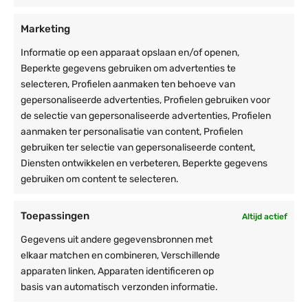
Kleur
Zwart, Wit, Full Colour-
Marketing
bedrukking
Informatie op een apparaat opslaan en/of openen,
Materiaal doek
Heavy duty PVC - 580 gr/m²
Beperkte gegevens gebruiken om advertenties te
Uitvoering zeil
Heavy Duty PVC - 580 gr/m²
selecteren, Profielen aanmaken ten behoeve van
Lees meer
gepersonaliseerde advertenties, Profielen gebruiken voor
Naadafwerking
Thermisch gelaste naden
de selectie van gepersonaliseerde advertenties, Profielen
aanmaken ter personalisatie van content, Profielen
Gebruik
Reviews
gebruiken ter selectie van gepersonaliseerde content,
Bevestigingzeilen
Klittenband
Diensten ontwikkelen en verbeteren, Beperkte gegevens
2 reviews voor
Zijwand 4m met raam – Easy up | Heavy
gebruiken om content te selecteren.
duty PVC
Gemiddelde: 4.50
Toepassingen
Altijd actief
Gegevens uit andere gegevensbronnen met
1
5
elkaar matchen en combineren, Verschillende
1
4
apparaten linken, Apparaten identificeren op
basis van automatisch verzonden informatie.
0
3