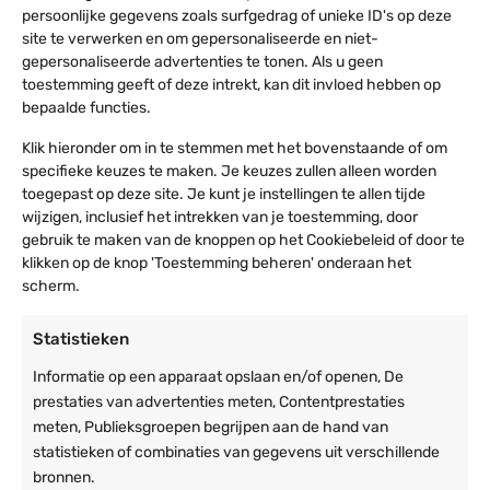
persoonlijke gegevens zoals surfgedrag of unieke ID's op deze
Groot raam met veel lichtinval
site te verwerken en om gepersonaliseerde en niet-
Lees meer
gepersonaliseerde advertenties te tonen. Als u geen
Sterke heldere raamfolie
toestemming geeft of deze intrekt, kan dit invloed hebben op
1 raam
Specificaties
bepaalde functies.
Raam: 253,5cm x 106cm
Hoogte raam vanaf de grond: 88cm
Klik hieronder om in te stemmen met het bovenstaande of om
Gewicht en afmetingen
Ruimte naast het raam: 75cm
specifieke keuzes te maken. Je keuzes zullen alleen worden
toegepast op deze site. Je kunt je instellingen te allen tijde
Gewicht
16 kg
wijzigen, inclusief het intrekken van je toestemming, door
Afmetingen
400 × 215 cm
gebruik te maken van de knoppen op het Cookiebeleid of door te
klikken op de knop 'Toestemming beheren' onderaan het
Artikelnummer
Kleur full-colour-bedrukking-
Alle kwaliteiten op een rijtje
scherm.
vouwtent: 6013731976968
100% PVC zeil
Kleur zwart-vouwtent:
Statistieken
Thermisch gelaste naden
6013722695625
Brandvertragend gecoat
Kleur wit-vouwtent:
Informatie op een apparaat opslaan en/of openen, De
Afzonderlijk te plaatsen
6013719035007
prestaties van advertenties meten, Contentprestaties
580 gram per m²
meten, Publieksgroepen begrijpen aan de hand van
Afmeting
4x4, 4x6, 4x8m
Volledige bevestiging rondom de staanders
statistieken of combinaties van gegevens uit verschillende
5cm breed bevestigings klittenband
bronnen.
Specificatie materialen