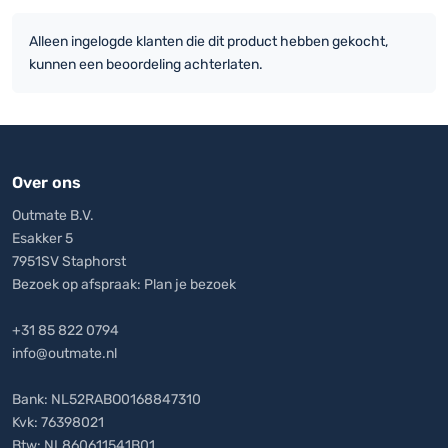
Alleen ingelogde klanten die dit product hebben gekocht,
kunnen een beoordeling achterlaten.
Over ons
Outmate B.V.
Esakker 5
7951SV Staphorst
Bezoek op afspraak:
Plan je bezoek
+31 85 822 0794
info@outmate.nl
Bank: NL52RABO0168847310
Kvk: 76398021
Btw: NL860611541B01